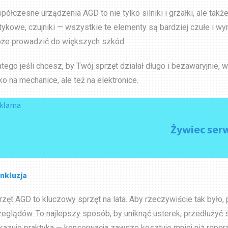
półczesne urządzenia AGD to nie tylko silniki i grzałki, ale ta
tykowe, czujniki — wszystkie te elementy są bardziej czułe i w
że prowadzić do większych szkód.
atego jeśli chcesz, by Twój sprzęt działał długo i bezawaryjnie,
lko na mechanice, ale też na elektronice.
klama
Żywiec ser
nkluzja
rzęt AGD to kluczowy sprzęt na lata. Aby rzeczywiście tak było, p
zeglądów. To najlepszy sposób, by uniknąć usterek, przedłużyć 
kazuje praktyka — konserwacja zawsze kosztuje mniej niż reperacj