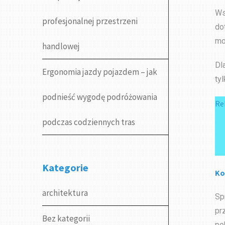
Ws
profesjonalnej przestrzeni
do
mo
handlowej
Dl
Ergonomia jazdy pojazdem – jak
ty
podnieść wygodę podróżowania
Re
podczas codziennych tras
Kategorie
Ko
architektura
Sp
pr
Bez kategorii
po