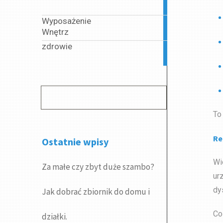
articles
Wyposażenie
2
Wnętrz
articles
zdrowie
190
articles
To
Re
Ostatnie wpisy
Wi
Za małe czy zbyt duże szambo?
ur
dy
Jak dobrać zbiornik do domu i
Co
działki.