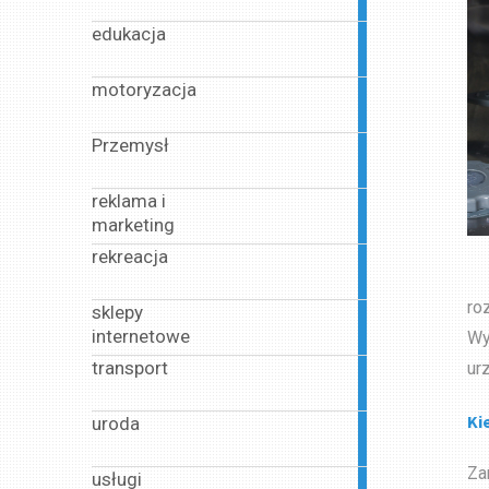
article
edukacja
4
articles
motoryzacja
4
articles
Przemysł
2
articles
reklama i
7
marketing
articles
rekreacja
2
articles
ro
sklepy
8
internetowe
Wy
articles
transport
ur
2
articles
Ki
uroda
21
articles
Za
usługi
188