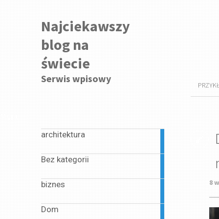
Najciekawszy
blog na
świecie
Serwis wpisowy
PRZYK
Menu
architektura
3
articles
Bez kategorii
8
articles
8 w
biznes
65
articles
Dom
1