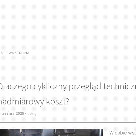
ŁADOWA STRONA
Dlaczego cykliczny przegląd technicz
nadmiarowy koszt?
rześnia 2025 -
usługi
W dobie wsp