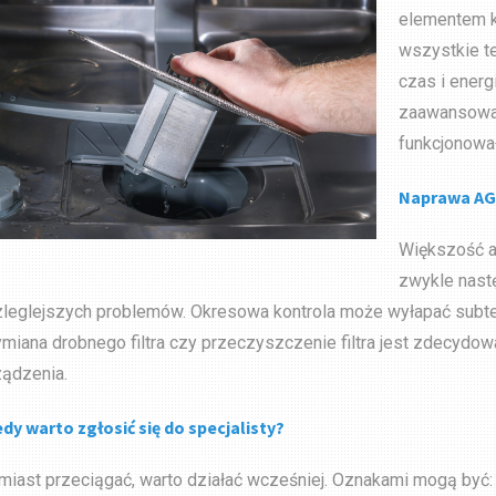
elementem k
wszystkie t
czas i energ
zaawansowan
funkcjonował
Naprawa AG
Większość aw
zwykle nast
zleglejszych problemów. Okresowa kontrola może wyłapać subteln
miana drobnego filtra czy przeczyszczenie filtra jest zdecydo
ządzenia.
edy warto zgłosić się do specjalisty?
miast przeciągać, warto działać wcześniej. Oznakami mogą być: